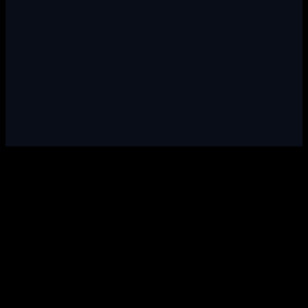
Facebook
Twitter
YouTube
LinkedIn