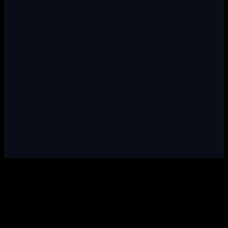
Facebook
Twitter
YouTube
LinkedIn