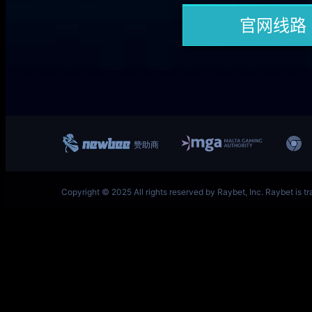
一竞技网址 – 从一开始·竞无止境 L