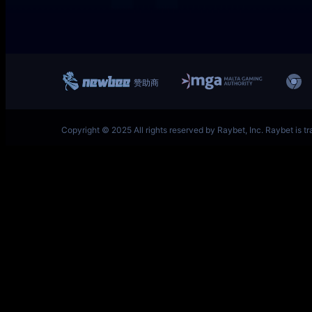
一竞技网址 – 从一开始·竞无止境 L