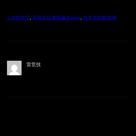
JJB竞技宝
, 
买电竞比赛输赢的app
, 
电竞实时数据网
雷竞技