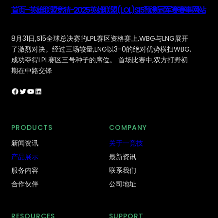
首页–英雄联盟竞猜-2025英雄联盟(LOL)S15预测冠军赛赛事网站
8月31日,S15全球总决赛的LPL赛区资格赛上,WBG与LNG展开
了激烈对决。经过三场较量,LNG以3-0的绝对优势横扫WBG,
成功夺得LPL赛区三号种子的席位。 首场比赛中,双方打野初
期在中路交锋
Facebook
Twitter
YouTube
LinkedIn
PRODUCTS
COMPANY
新闻资讯
关于一竞技
产品展示
最新资讯
服务内容
联系我们
合作伙伴
公司地址
RESOURCES
SUPPORT