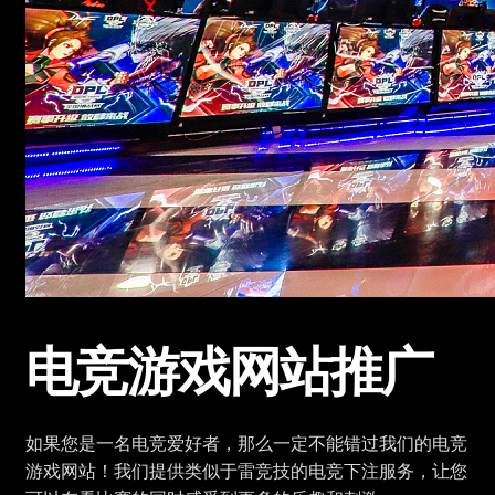
电竞游戏网站推广
如果您是一名电竞爱好者，那么一定不能错过我们的电竞
游戏网站！我们提供类似于雷竞技的电竞下注服务，让您