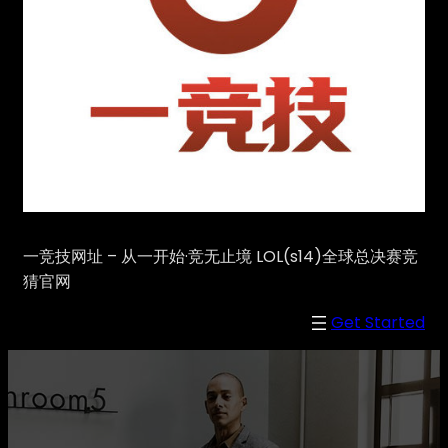
一竞技网址 – 从一开始·竞无止境 LOL(s14)全球总决赛竞
猜官网
Get Started