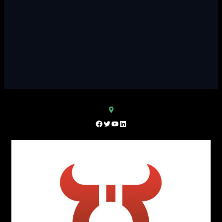
Facebook
Twitter
YouTube
LinkedIn