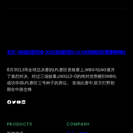
首页–英雄联盟竞猜-2025英雄联盟(LOL)S15预测冠军赛赛事网站
8月31日,S15全球总决赛的LPL赛区资格赛上,WBG与LNG展开
了激烈对决。经过三场较量,LNG以3-0的绝对优势横扫WBG,
成功夺得LPL赛区三号种子的席位。 首场比赛中,双方打野初
期在中路交锋
Facebook
Twitter
YouTube
LinkedIn
PRODUCTS
COMPANY