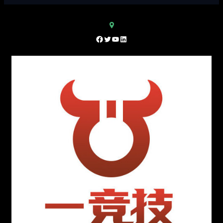
Facebook
Twitter
YouTube
LinkedIn