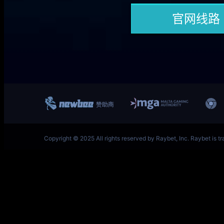
一竞技网址 – 从一开始·竞无止境 L