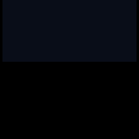
Facebook
Twitter
YouTube
LinkedIn